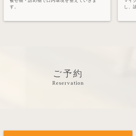
被せ物・詰め物で口内環境を整えていきま
マイ
す。
し、
ご予約
Reservation