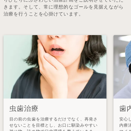
きます。そして、常に理想的なゴールを見据えながら
治療を行うことを心掛けています。
虫歯治療
歯
目の前の虫歯を治療するだけでなく、再発さ
安心
せないことを目標とし、お口に馴染みやすい
内療