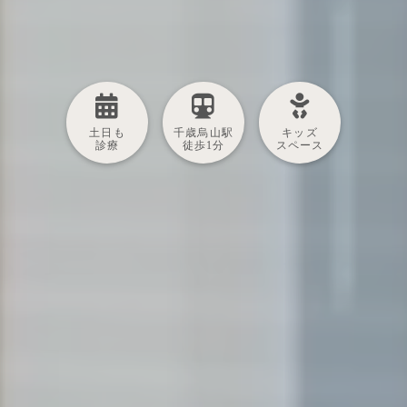
土日も
千歳烏山駅
キッズ
診療
徒歩1分
スペース