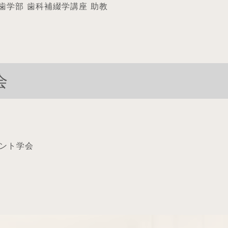
学歯学部 歯科補綴学講座 助教
会
ント学会