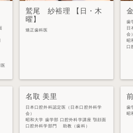
鷲尾 紗裕理 【日・木
曜】
歯
面
日
矯正歯科医
会
門
昭
口
門医
名取 美里
日本口腔外科認定医（日本口腔外科学
歯
会）
昭
昭和大学 歯学部 口腔外科学講座 顎顔面
口腔外科学部門 助教（歯科）