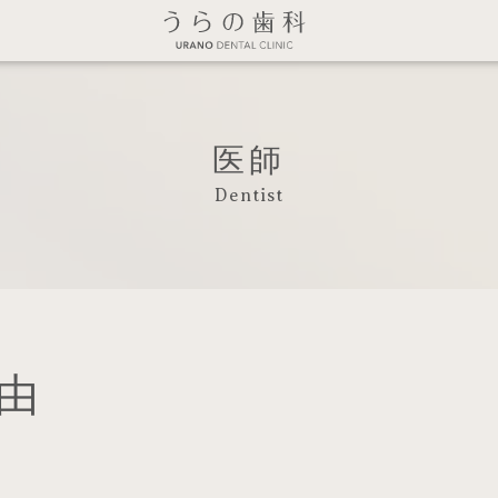
医師
Dentist
麻由