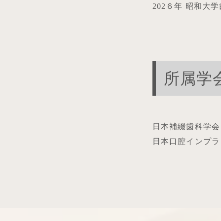
202６年 昭和大
所属学
日本補綴歯科学会
日本口腔インプラ