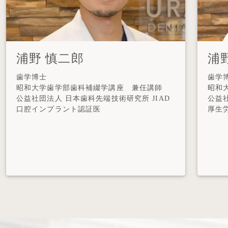
浦野 慎二郎
浦
歯学博士
歯学
昭和大学歯学部歯科補綴学講座 兼任講師
昭和
公益社団法人 日本歯科先端技術研究所 JIAD
公益
口腔インプラント認証医
厚生